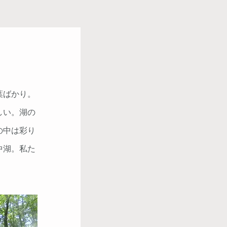
葉ばかり。
しい。
湖の
の中は彩り
中湖。私た