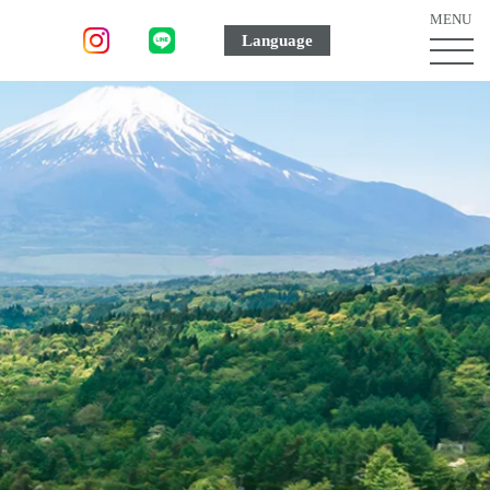
MENU
Language
MEN
ボ
タ
ン