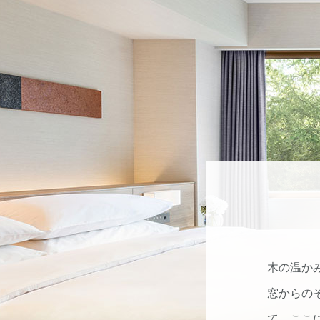
木の温か
窓からの
て、ここ