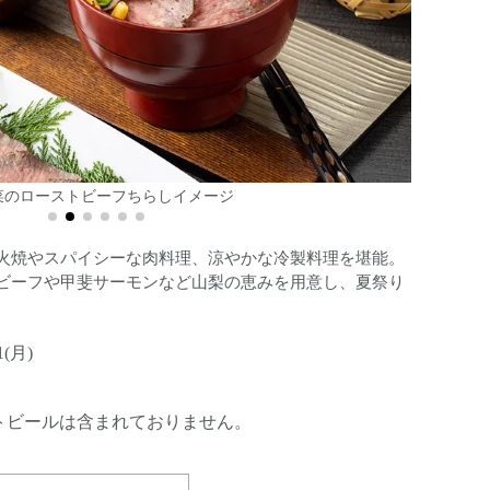
ゥイユソースイメージ
魚料理イメー
シーフ
火焼やスパイシーな肉料理、涼やかな冷製料理を堪能。
ビーフや甲斐サーモンなど山梨の恵みを用意し、夏祭り
1(月)
トビールは含まれておりません。