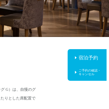
宿泊予約
ご予約の確認・
キャンセル
ニング G）は、自慢のグ
ったりとした席配置で
。