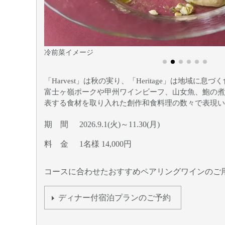
温前菜イメージ
「Harvest」は秋の実り、「Heritage」は地域に
富士ヶ嶺ポークや甲州ワインビーフ、山女魚、鮑の煮
表する食材を取り入れた創作和食料理の数々で表現い
期 間
2026.9.1(火)～11.30(月)
料 金
1名様 14,000円
コースに合わせたおすすめペアリングワインのご
ディナー付宿泊プランのご予約