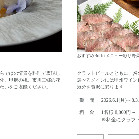
ーフちらしイメージ
お造里イメージ
信玄どりのグリル ラタト
らではの情景を料理で表現し
クラフトビールとともに、炭
化、甲府の桃、市川三郷の花
選べるメインには甲州ワイン
わいをご堪能ください。
気分を贅沢に彩ります。
期 間
2026.6.1(月)～8.3
料 金
1名様 8,800円～
※料金にクラフ