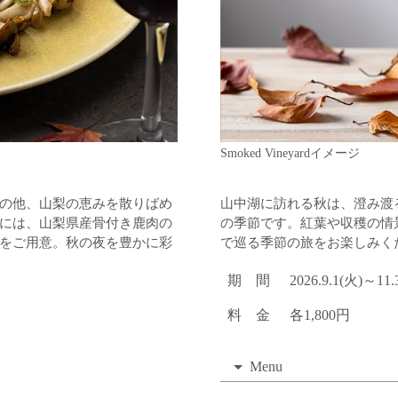
ベニエイメージ
本日のおすすめ鮮魚のグリルイメ
紅葉灯イメージ
の他、山梨の恵みを散りばめ
山中湖に訪れる秋は、澄み渡
には、山梨県産骨付き鹿肉の
の季節です。紅葉や収穫の情
をご用意。秋の夜を豊かに彩
で巡る季節の旅をお楽しみく
期 間
2026.9.1(火)～11.
料 金
各1,800円
Menu