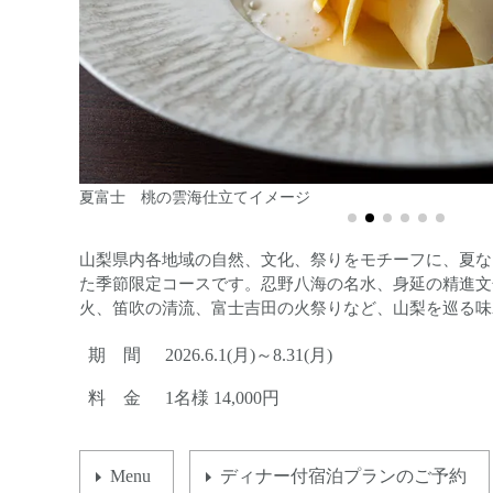
火祭り仕立て 有田牛の焼しゃぶイメージ
おすすめBuffetメニュー彩り野菜のローストビ
山梨県内各地域の自然、文化、祭りをモチーフに、夏な
た季節限定コースです。忍野八海の名水、身延の精進文
火、笛吹の清流、富士吉田の火祭りなど、山梨を巡る味
期 間
2026.6.1(月)～8.31(月)
料 金
1名様 14,000円
Menu
ディナー付宿泊プランのご予約