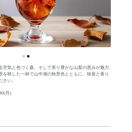
ージ
九州産黒毛和
る空気と色づく森、そして実り豊かな山梨の恵みが魅力
景を映した一杯で山中湖の秋景色とともに、味覚と香り
ださい。
30(月)