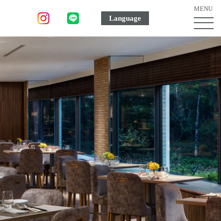
MENU
Language
MEN
ボ
タ
ン